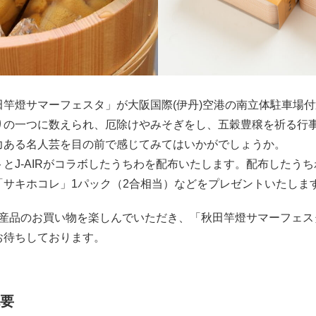
竿燈サマーフェスタ」が大阪国際(伊丹)空港の南立体駐車場
りの一つに数えられ、厄除けやみそぎをし、五穀豊穣を祈る行
力ある名人芸を目の前で感じてみてはいかがでしょうか。
J-AIRがコラボしたうちわを配布いたします。配布したう
「サキホコレ」1パック（2合相当）などをプレゼントいたしま
名産品のお買い物を楽しんでいただき、「秋田竿燈サマーフェ
お待ちしております。
概要