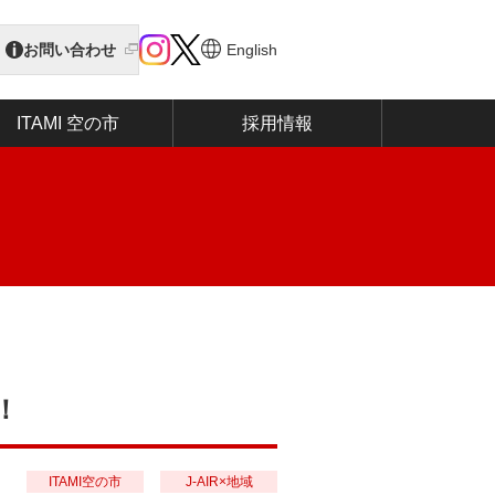
お問い合わせ
English
ITAMI 空の市
採用情報
！
ITAMI空の市
J-AIR×地域