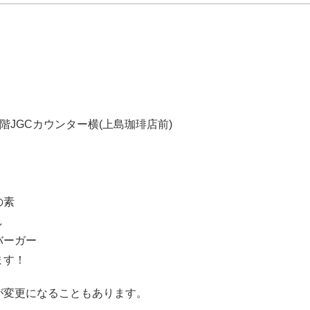
階JGCカウンター横(上島珈琲店前)
の素
し
ツバーガー
ます！
が変更になることもあります。