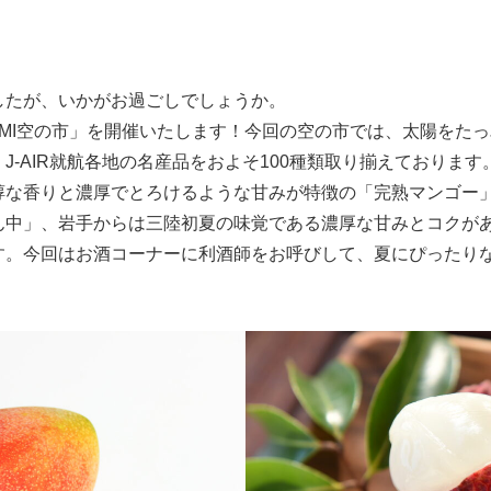
たが、いかがお過ごしでしょうか。
回ITAMI空の市」を開催いたします！今回の空の市では、太陽を
J-AIR就航各地の名産品をおよそ100種類取り揃えておりま
醇な香りと濃厚でとろけるような甘みが特徴の「完熟マンゴー
ん中」、岩手からは三陸初夏の味覚である濃厚な甘みとコクが
す。今回はお酒コーナーに利酒師をお呼びして、夏にぴったり