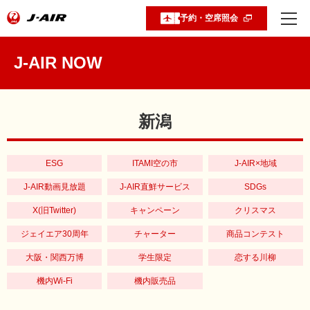
予約・空席照会
J-AIR NOW
新潟
ESG
ITAMI空の市
J-AIR×地域
J-AIR動画見放題
J-AIR直鮮サービス
SDGs
X(旧Twitter)
キャンペーン
クリスマス
ジェイエア30周年
チャーター
商品コンテスト
大阪・関西万博
学生限定
恋する川柳
機内Wi-Fi
機内販売品