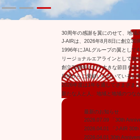
30周年の感謝を翼にのせて、地域
J-AIRは、2026年8月8日に創立
1996年にJALグループの翼とし
リージョナルエアラインとして地
創立30周年という大きな節目を迎
日頃からご愛顧いただいているお
2026年度は1年を通してさまざ
新たな人と人、地域と地域のつな
最新のお知らせ
2026.07.09
「30th Ann
2026.04.01
「J-AIR 30t
2026.04.01
30th Anniver