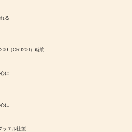
れる
00（CRJ200）就航
心に
心に
ブラエル社製