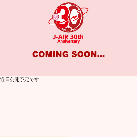
公開予定です
30
お届
お知