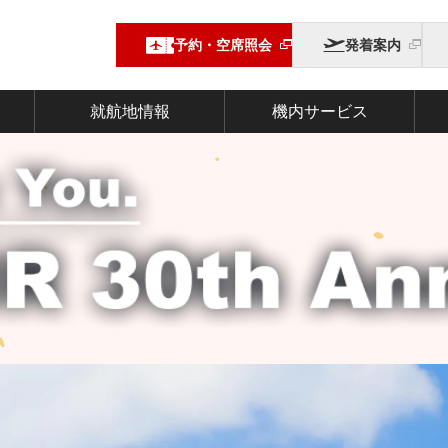
予約・空席照会
発着案内
就航地情報
機内サービス