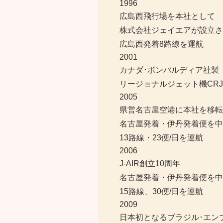
1996
広島西飛行場を本社として
株式会社ジェイエアが設立さ
広島西発着8路線を運航
2001
カナダ･ボンバルディア社製
リージョナルジェット機CRJ2
2005
県営名古屋空港に本社を移転
名古屋発着・伊丹発着便を中
13路線・23便/日を運航
2006
J-AIR創立10周年
名古屋発着・伊丹発着便を中
15路線、30便/日を運航
2009
日本初となるブラジル･エン