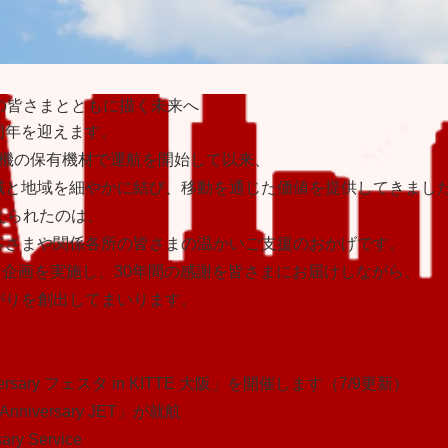
の皆さまとともに描く未来へ
30周年を迎えます。
て4機の保有機材で運航を開始して以来、
域と地域を細やかに結び、移動を通じた価値を提供してきまし
えられたのは、
客さまや関係各所の皆さまの温かいご支援のおかげです。
まな企画を実施し、30年間の感謝を皆さまにお届けしながら、
がりを創出してまいります。
iversary フェスタ in KITTE 大阪」を開催します（7/9更新）
h Anniversary JET」が就航
sary Service