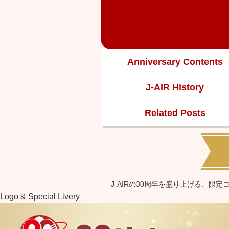
Anniversary Contents
J-AIR History
Related Posts
J-AIRの30周年を盛り上げる、限
& Special Livery
Camp