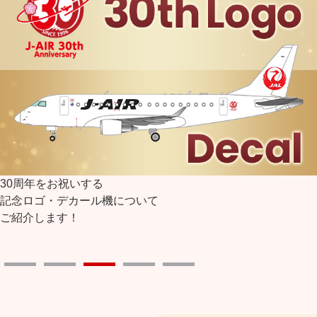
周年をお祝いする
キャ
ロゴ・デカール機について
たく
介します！
誠に