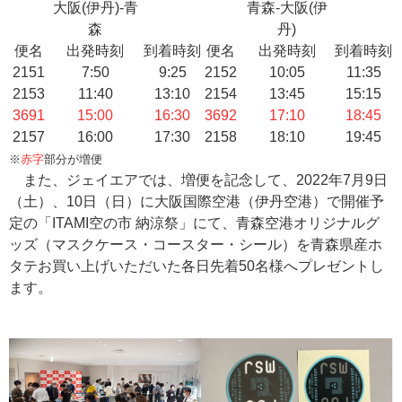
大阪(伊丹)-青
青森-大阪(伊
森
丹)
便名
出発時刻
到着時刻
便名
出発時刻
到着時刻
2151
7:50
9:25
2152
10:05
11:35
2153
11:40
13:10
2154
13:45
15:15
3691
15:00
16:30
3692
17:10
18:45
2157
16:00
17:30
2158
18:10
19:45
※
赤字
部分が増便
また、ジェイエアでは、増便を記念して、2022年7月9日
（土）、10日（日）に大阪国際空港（伊丹空港）で開催予
定の「ITAMI空の市 納涼祭」にて、青森空港オリジナルグ
ッズ（マスクケース・コースター・シール）を青森県産ホ
タテお買い上げいただいた各日先着50名様へプレゼントし
ます。